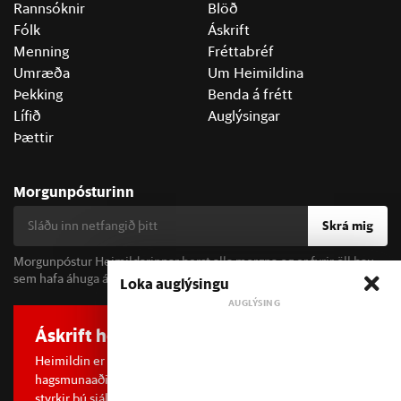
Rannsóknir
Blöð
Fólk
Áskrift
Menning
Fréttabréf
Umræða
Um Heimildina
Þekking
Benda á frétt
Lífið
Auglýsingar
Þættir
Morgunpósturinn
Skrá mig
Morgunpóstur Heimildarinnar berst alla morgna og er fyrir öll þau
sem hafa áhuga á fréttum og þjóðfélagsumræðu.
Loka auglýsingu
Áskrift hefur áhrif
Heimildin er í dreifðu eignarhaldi og óháð
hagsmunaaðilum. Með því að kaupa áskrift að Heimildinni
styrkir þú sjálfstæða rannsóknarblaðamennsku.