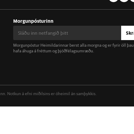
Morgunpósturinn
Skr
Morgunpóstur Heimildarinnar berst alla morgna og er fyrir öll þa
hafa áhuga á fréttum og þjóðfélagsumræðu.
linn. Notkun á efni miðilsins er óheimil án samþykkis.