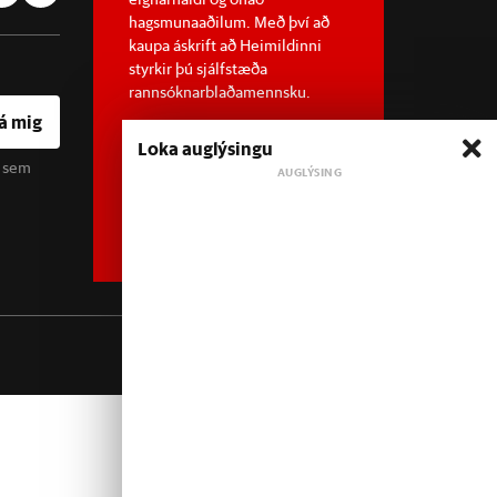
hagsmunaaðilum. Með því að
kaupa áskrift að Heimildinni
styrkir þú sjálfstæða
rannsóknarblaðamennsku.
á mig
Loka auglýsingu
u sem
Sjá meira