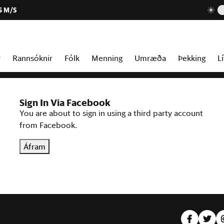
6 M/S
r
Rannsóknir
Fólk
Menning
Umræða
Þekking
Lí
Sign In Via Facebook
You are about to sign in using a third party account
from Facebook.
Áfram