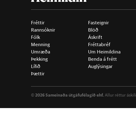
Fréttir
Fasteignir
Rannsóknir
Blöð
Fólk
Áskrift
Menning
Fréttabréf
Umræða
Um Heimildina
Þekking
Benda á frétt
Lífið
Auglýsingar
Þættir
©
2026 Sameinaða útgáfufélagið ehf.
Allur réttur áski