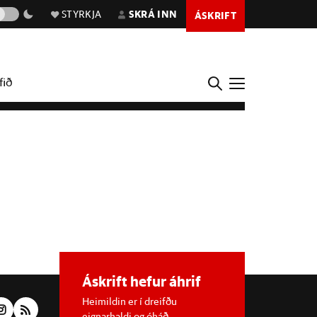
STYRKJA
SKRÁ INN
ÁSKRIFT
fið
Áskrift hefur áhrif
Heimildin er í dreifðu
eignarhaldi og óháð