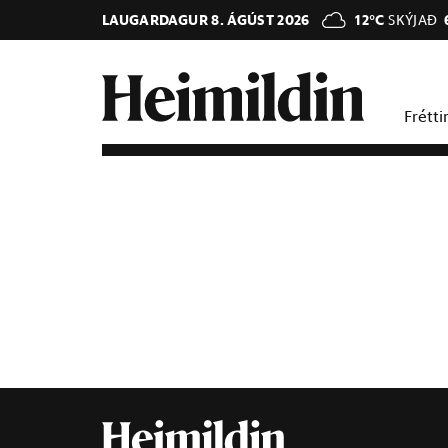
LAUGARDAGUR 8. ÁGÚST 2026
12°C
SKÝJAÐ
Frétti