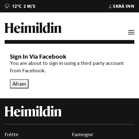
12°C
2 M/S
SKRÁ INN
Sign In Via Facebook
You are about to sign in using a third party account
from Facebook.
Áfram
Fréttir
Fasteignir