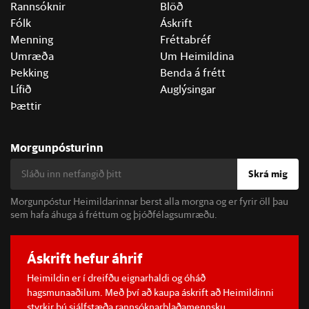
Rannsóknir
Blöð
Fólk
Áskrift
Menning
Fréttabréf
Umræða
Um Heimildina
Þekking
Benda á frétt
Lífið
Auglýsingar
Þættir
Morgunpósturinn
Skrá mig
Morgunpóstur Heimildarinnar berst alla morgna og er fyrir öll þau
sem hafa áhuga á fréttum og þjóðfélagsumræðu.
Áskrift hefur áhrif
Heimildin er í dreifðu eignarhaldi og óháð
hagsmunaaðilum. Með því að kaupa áskrift að Heimildinni
styrkir þú sjálfstæða rannsóknarblaðamennsku.