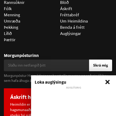
Rannsóknir
Blöð
Fólk
Áskrift
Menning
Fréttabréf
Umræða
Um Heimildina
Þekking
Benda á frétt
Lífið
Auglýsingar
Þættir
Morgunpósturinn
Skrá mig
Morgunpóstur Heimildarinnar berst alla morgna og er fyrir öll þau
sem hafa áhuga á fréttum og þjóðfélagsumræðu.
Loka auglýsingu
Áskrift hefur áhrif
Heimildin er í dreifðu eignarhaldi og óháð
hagsmunaaðilum. Með því að kaupa áskrift að Heimildinni
styrkir þú sjálfstæða rannsóknarblaðamennsku.