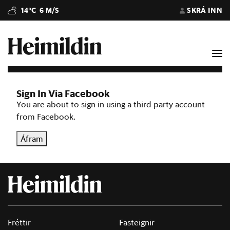
14°C
6 M/S
SKRÁ INN
Sign In Via Facebook
You are about to sign in using a third party account
from Facebook.
Áfram
Fréttir
Fasteignir