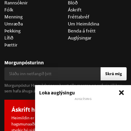
Rannsóknir
Blöð
Fólk
Áskrift
Menning
Fréttabréf
Umræða
Um Heimildina
Þekking
Benda á frétt
Lífið
Auglýsingar
Þættir
Morgunpósturinn
Skrá mig
Morgunpóstur Heimildarinnar berst alla morgna og er fyrir öll þau
sem hafa áhuga á fréttum og þjóðfélagsumræðu.
Loka auglýsingu
Áskrift hefur áhrif
Heimildin er í dreifðu eignarhaldi og óháð
hagsmunaaðilum. Með því að kaupa áskrift að Heimildinni
styrkir þú sjálfstæða rannsóknarblaðamennsku.