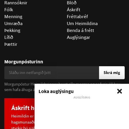
Rannsóknir
Blöð
Fólk
Áskrift
Menning
Fréttabréf
Umræða
Um Heimildina
Þekking
Benda á frétt
Lífið
Auglýsingar
Þættir
Morgunpósturinn
Skrá mig
Morgunpóstur Heimildarinnar berst alla morgna og er fyrir öll þau
sem hafa áhuga á fréttum og þjóðfélagsumræðu.
Loka auglýsingu
Áskrift hefur áhrif
Heimildin er í dreifðu eignarhaldi og óháð
hagsmunaaðilum. Með því að kaupa áskrift að Heimildinni
styrkir þú sjálfstæða rannsóknarblaðamennsku.