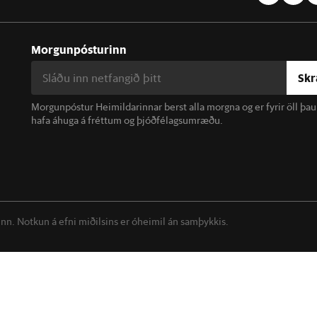
Morgunpósturinn
Skr
Morgunpóstur Heimildarinnar berst alla morgna og er fyrir öll þa
hafa áhuga á fréttum og þjóðfélagsumræðu.
linn. Notkun á efni miðilsins er óheimil án samþykkis.