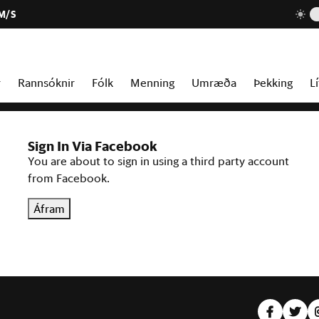
 M/S
r
Rannsóknir
Fólk
Menning
Umræða
Þekking
Lí
Sign In Via Facebook
You are about to sign in using a third party account
from Facebook.
Áfram