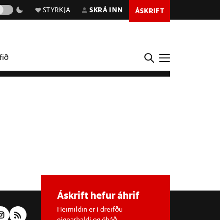
STYRKJA
SKRÁ INN
ÁSKRIFT
fið
Áskrift hefur áhrif
Heimildin er í dreifðu
eignarhaldi og óháð