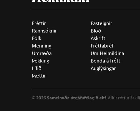
Fréttir
Fasteignir
Rannsóknir
Blöð
Fólk
Áskrift
Menning
Fréttabréf
Umræða
Um Heimildina
Þekking
Benda á frétt
Lífið
Auglýsingar
Þættir
©
2026 Sameinaða útgáfufélagið ehf.
Allur réttur áski