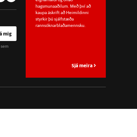
hagsmunaaðilum. Með því að
kaupa áskrift að Heimildinni
styrkir þú sjálfstæða
rannsóknarblaðamennsku.
á mig
u sem
Sjá meira