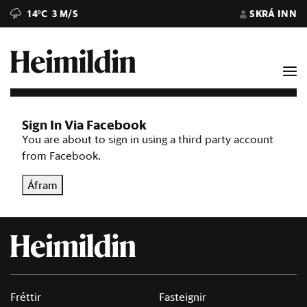
14°C
3 M/S
SKRÁ INN
Sign In Via Facebook
You are about to sign in using a third party account
from Facebook.
Áfram
Fréttir
Fasteignir