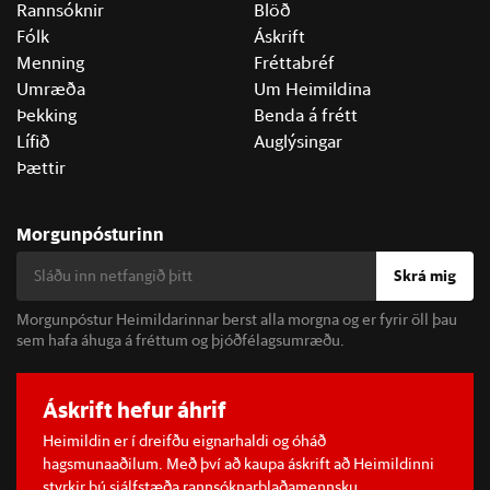
Rannsóknir
Blöð
Fólk
Áskrift
Menning
Fréttabréf
Umræða
Um Heimildina
Þekking
Benda á frétt
Lífið
Auglýsingar
Þættir
Morgunpósturinn
Skrá mig
Morgunpóstur Heimildarinnar berst alla morgna og er fyrir öll þau
sem hafa áhuga á fréttum og þjóðfélagsumræðu.
Áskrift hefur áhrif
Heimildin er í dreifðu eignarhaldi og óháð
hagsmunaaðilum. Með því að kaupa áskrift að Heimildinni
styrkir þú sjálfstæða rannsóknarblaðamennsku.