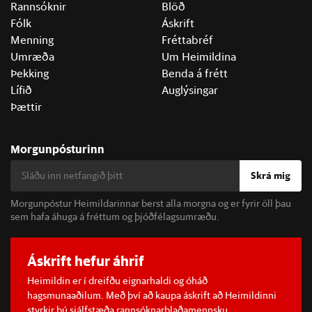
Rannsóknir
Blöð
Fólk
Áskrift
Menning
Fréttabréf
Umræða
Um Heimildina
Þekking
Benda á frétt
Lífið
Auglýsingar
Þættir
Morgunpósturinn
Skrá mig
Morgunpóstur Heimildarinnar berst alla morgna og er fyrir öll þau
sem hafa áhuga á fréttum og þjóðfélagsumræðu.
Áskrift hefur áhrif
Heimildin er í dreifðu eignarhaldi og óháð
hagsmunaaðilum. Með því að kaupa áskrift að Heimildinni
styrkir þú sjálfstæða rannsóknarblaðamennsku.