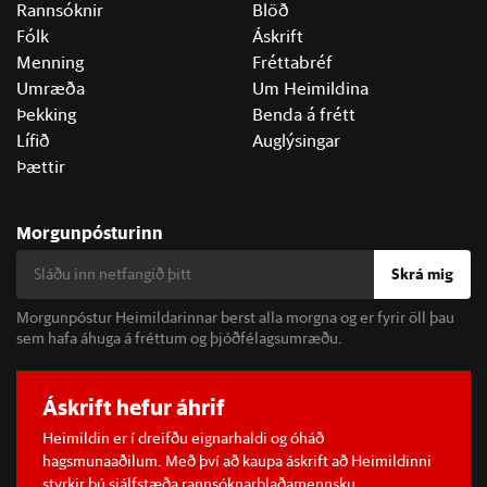
Rannsóknir
Blöð
Fólk
Áskrift
Menning
Fréttabréf
Umræða
Um Heimildina
Þekking
Benda á frétt
Lífið
Auglýsingar
Þættir
Morgunpósturinn
Skrá mig
Morgunpóstur Heimildarinnar berst alla morgna og er fyrir öll þau
sem hafa áhuga á fréttum og þjóðfélagsumræðu.
Áskrift hefur áhrif
Heimildin er í dreifðu eignarhaldi og óháð
hagsmunaaðilum. Með því að kaupa áskrift að Heimildinni
styrkir þú sjálfstæða rannsóknarblaðamennsku.