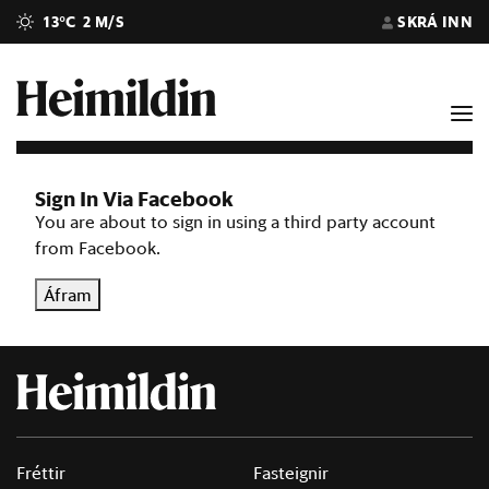
13°C
2 M/S
SKRÁ INN
Sign In Via Facebook
You are about to sign in using a third party account
from Facebook.
Áfram
Fréttir
Fasteignir