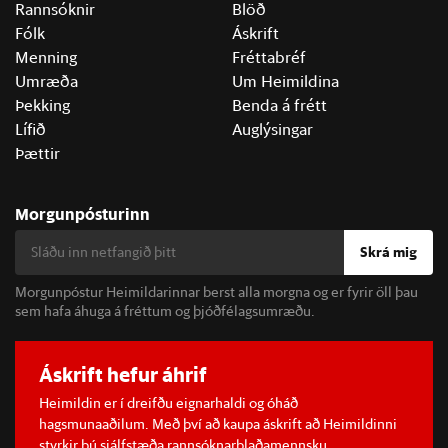
Rannsóknir
Blöð
Fólk
Áskrift
Menning
Fréttabréf
Umræða
Um Heimildina
Þekking
Benda á frétt
Lífið
Auglýsingar
Þættir
Morgunpósturinn
Skrá mig
Morgunpóstur Heimildarinnar berst alla morgna og er fyrir öll þau
sem hafa áhuga á fréttum og þjóðfélagsumræðu.
Áskrift hefur áhrif
Heimildin er í dreifðu eignarhaldi og óháð
hagsmunaaðilum. Með því að kaupa áskrift að Heimildinni
styrkir þú sjálfstæða rannsóknarblaðamennsku.