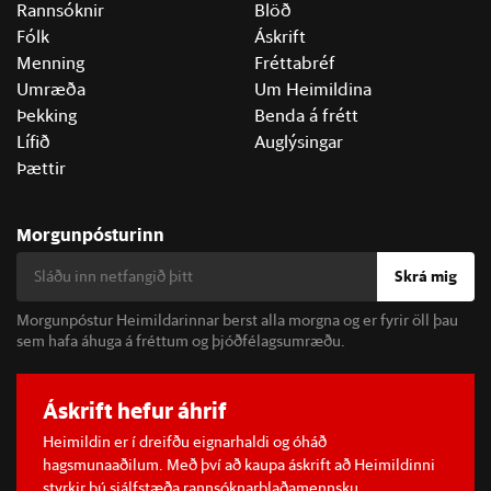
Rannsóknir
Blöð
Fólk
Áskrift
Menning
Fréttabréf
Umræða
Um Heimildina
Þekking
Benda á frétt
Lífið
Auglýsingar
Þættir
Morgunpósturinn
Skrá mig
Morgunpóstur Heimildarinnar berst alla morgna og er fyrir öll þau
sem hafa áhuga á fréttum og þjóðfélagsumræðu.
Áskrift hefur áhrif
Heimildin er í dreifðu eignarhaldi og óháð
hagsmunaaðilum. Með því að kaupa áskrift að Heimildinni
styrkir þú sjálfstæða rannsóknarblaðamennsku.