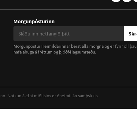
Morgunpósturinn
Skr
Morgunpóstur Heimildarinnar berst alla morgna og er fyrir öll þa
hafa áhuga á fréttum og þjóðfélagsumræðu.
linn. Notkun á efni miðilsins er óheimil án samþykkis.