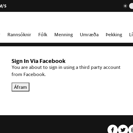
M/S
r
Rannsóknir
Fólk
Menning
Umræða
Þekking
Lí
Sign In Via Facebook
You are about to sign in using a third party account
from Facebook.
Áfram