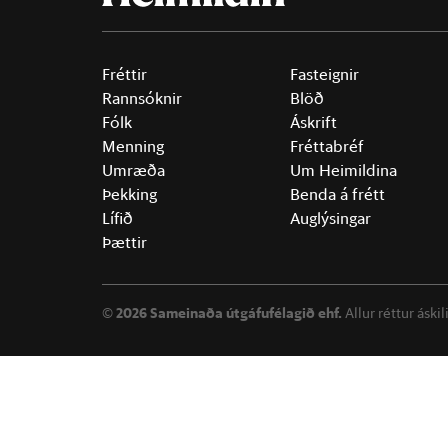
Fréttir
Fasteignir
Rannsóknir
Blöð
Fólk
Áskrift
Menning
Fréttabréf
Umræða
Um Heimildina
Þekking
Benda á frétt
Lífið
Auglýsingar
Þættir
©
2026 Sameinaða útgáfufélagið ehf.
Allur réttur áski