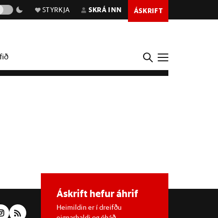
STYRKJA
SKRÁ INN
ÁSKRIFT
fið
Áskrift hefur áhrif
Heimildin er í dreifðu
eignarhaldi og óháð