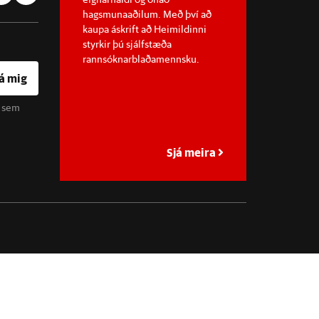
hagsmunaaðilum. Með því að
kaupa áskrift að Heimildinni
styrkir þú sjálfstæða
rannsóknarblaðamennsku.
á mig
u sem
Sjá meira