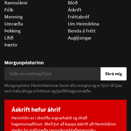
Rannsóknir
Blöð
Fólk
Áskrift
Menning
Fréttabréf
Umræða
Um Heimildina
Þekking
Benda á frétt
Lífið
Auglýsingar
Þættir
Morgunpósturinn
Skrá mig
Morgunpóstur Heimildarinnar berst alla morgna og er fyrir öll þau
sem hafa áhuga á fréttum og þjóðfélagsumræðu.
Áskrift hefur áhrif
Heimildin er í dreifðu eignarhaldi og óháð
hagsmunaaðilum. Með því að kaupa áskrift að Heimildinni
styrkir þú sjálfstæða rannsóknarblaðamennsku.