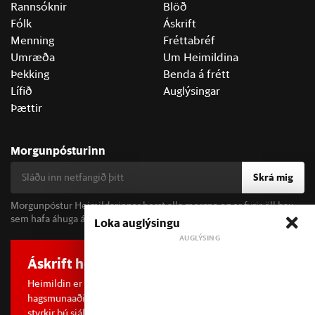
Rannsóknir
Blöð
Fólk
Áskrift
Menning
Fréttabréf
Umræða
Um Heimildina
Þekking
Benda á frétt
Lífið
Auglýsingar
Þættir
Morgunpósturinn
Skrá mig
Morgunpóstur Heimildarinnar berst alla morgna og er fyrir öll þau
sem hafa áhuga á fréttum og þjóðfélagsumræðu.
Loka auglýsingu
Áskrift hefur áhrif
Heimildin er í dreifðu eignarhaldi og óháð
hagsmunaaðilum. Með því að kaupa áskrift að Heimildinni
styrkir þú sjálfstæða rannsóknarblaðamennsku.