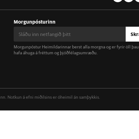
Morgunpósturinn
Skr
Morgunpóstur Heimildarinnar berst alla morgna og er fyrir öll þa
hafa áhuga á fréttum og þjóðfélagsumræðu.
linn. Notkun á efni miðilsins er óheimil án samþykkis.