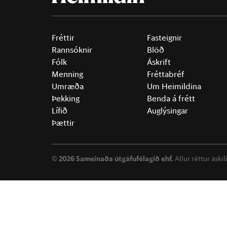
Fréttir
Fasteignir
Rannsóknir
Blöð
Fólk
Áskrift
Menning
Fréttabréf
Umræða
Um Heimildina
Þekking
Benda á frétt
Lífið
Auglýsingar
Þættir
©
2026 Sameinaða útgáfufélagið ehf.
Allur réttur áski