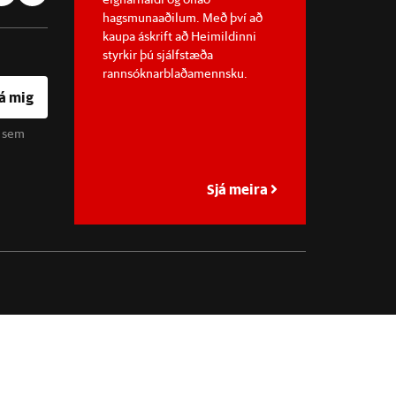
hagsmunaaðilum. Með því að
kaupa áskrift að Heimildinni
styrkir þú sjálfstæða
rannsóknarblaðamennsku.
á mig
u sem
Sjá meira