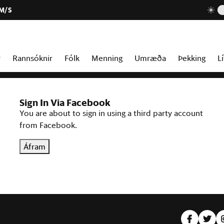
 M/S
r
Rannsóknir
Fólk
Menning
Umræða
Þekking
Lí
Sign In Via Facebook
You are about to sign in using a third party account
from Facebook.
Áfram