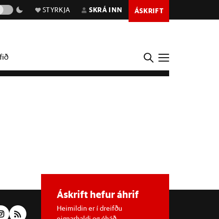
STYRKJA
SKRÁ INN
ÁSKRIFT
fið
Áskrift hefur áhrif
Heimildin er í dreifðu
eignarhaldi og óháð