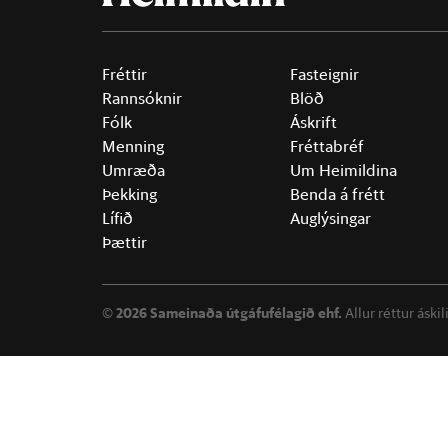
Fréttir
Fasteignir
Rannsóknir
Blöð
Fólk
Áskrift
Menning
Fréttabréf
Umræða
Um Heimildina
Þekking
Benda á frétt
Lífið
Auglýsingar
Þættir
©
2026 Sameinaða útgáfufélagið ehf.
Allur réttur áski