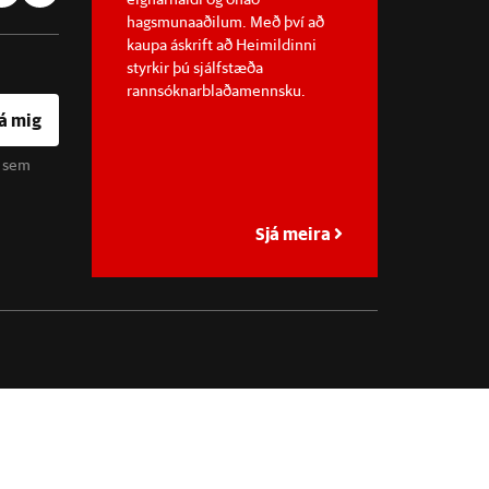
hagsmunaaðilum. Með því að
kaupa áskrift að Heimildinni
styrkir þú sjálfstæða
rannsóknarblaðamennsku.
á mig
u sem
Sjá meira