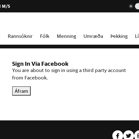
1 M/S
r
Rannsóknir
Fólk
Menning
Umræða
Þekking
Lí
Sign In Via Facebook
You are about to sign in using a third party account
from Facebook.
Áfram