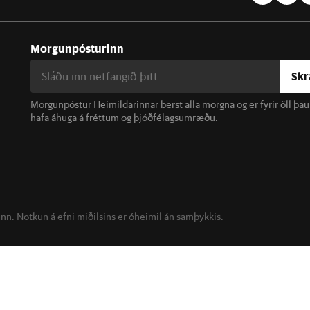
Morgunpósturinn
Skr
Morgunpóstur Heimildarinnar berst alla morgna og er fyrir öll þa
hafa áhuga á fréttum og þjóðfélagsumræðu.
linn. Notkun á efni miðilsins er óheimil án samþykkis.