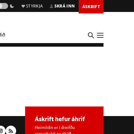
STYRKJA
SKRÁ INN
ÁSKRIFT
fið
Áskrift hefur áhrif
Heimildin er í dreifðu
eignarhaldi og óháð