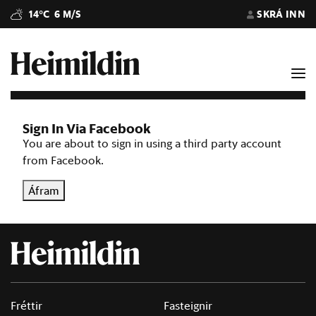
14°C
6 M/S
SKRÁ INN
Sign In Via Facebook
You are about to sign in using a third party account
from Facebook.
Áfram
Fréttir
Fasteignir