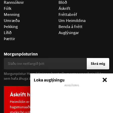
Rannsóknir
Blöð
Fólk
Áskrift
Menning
Fréttabréf
Umræða
Um Heimildina
Þekking
Benda á frétt
Lífið
Auglýsingar
Þættir
Morgunpósturinn
Skrá mig
Morgunpóstur Heimildarinnar berst alla morgna og er fyrir öll þau
sem hafa áhuga á fréttum og þjóðfélagsumræðu.
Loka auglýsingu
Áskrift hefur áhrif
Heimildin er í dreifðu eignarhaldi og óháð
hagsmunaaðilum. Með því að kaupa áskrift að Heimildinni
styrkir þú sjálfstæða rannsóknarblaðamennsku.