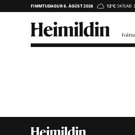
FIMMTUDAGUR 6. ÁGÚST 2026
12°C
SKÝJAÐ
Frétti