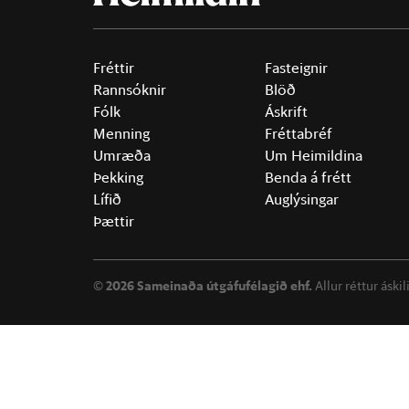
Fréttir
Fasteignir
Rannsóknir
Blöð
Fólk
Áskrift
Menning
Fréttabréf
Umræða
Um Heimildina
Þekking
Benda á frétt
Lífið
Auglýsingar
Þættir
©
2026 Sameinaða útgáfufélagið ehf.
Allur réttur áski