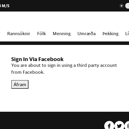
3 M/S
r
Rannsóknir
Fólk
Menning
Umræða
Þekking
Lí
Sign In Via Facebook
You are about to sign in using a third party account
from Facebook.
Áfram