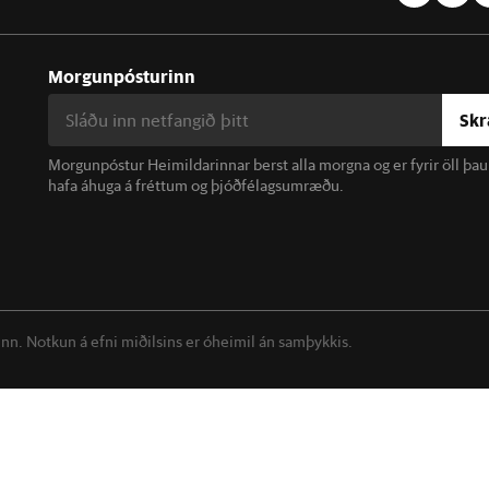
Morgunpósturinn
Skr
Morgunpóstur Heimildarinnar berst alla morgna og er fyrir öll þa
hafa áhuga á fréttum og þjóðfélagsumræðu.
linn. Notkun á efni miðilsins er óheimil án samþykkis.