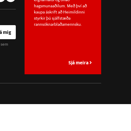
hagsmunaaðilum. Með því að
kaupa áskrift að Heimildinni
styrkir þú sjálfstæða
rannsóknarblaðamennsku.
á mig
u sem
Sjá meira