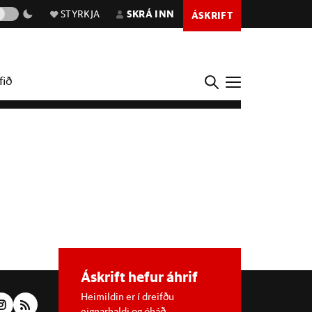
STYRKJA
SKRÁ INN
ÁSKRIFT
fið
Áskrift hefur áhrif
Heimildin er í dreifðu
eignarhaldi og óháð