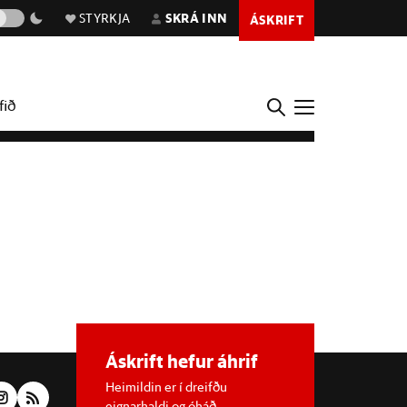
STYRKJA
SKRÁ INN
ÁSKRIFT
fið
Áskrift hefur áhrif
Heimildin er í dreifðu
eignarhaldi og óháð