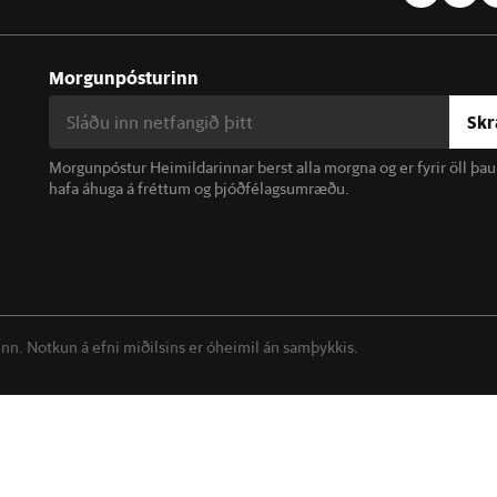
Morgunpósturinn
Skr
Morgunpóstur Heimildarinnar berst alla morgna og er fyrir öll þa
hafa áhuga á fréttum og þjóðfélagsumræðu.
linn. Notkun á efni miðilsins er óheimil án samþykkis.