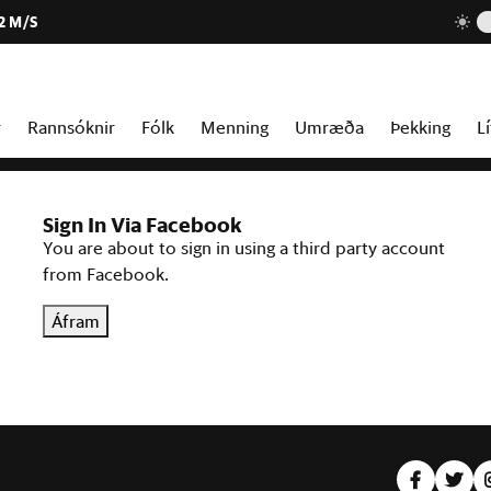
2 M/S
r
Rannsóknir
Fólk
Menning
Umræða
Þekking
Lí
Sign In Via Facebook
You are about to sign in using a third party account
from Facebook.
Áfram