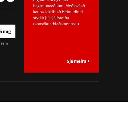
hagsmunaaðilum. Með því að
kaupa áskrift að Heimildinni
styrkir þú sjálfstæða
rannsóknarblaðamennsku.
á mig
u sem
Sjá meira