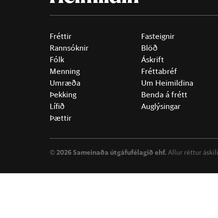
Fréttir
Fasteignir
Rannsóknir
Blöð
Fólk
Áskrift
Menning
Fréttabréf
Umræða
Um Heimildina
Þekking
Benda á frétt
Lífið
Auglýsingar
Þættir
©
2026 Sameinaða útgáfufélagið ehf.
Allur réttur áski