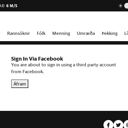
AÐ
6 M/S
r
Rannsóknir
Fólk
Menning
Umræða
Þekking
Lí
Sign In Via Facebook
You are about to sign in using a third party account
from Facebook.
Áfram