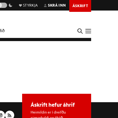
STYRKJA
SKRÁ INN
ÁSKRIFT
fið
Áskrift hefur áhrif
Heimildin er í dreifðu
eignarhaldi og óháð