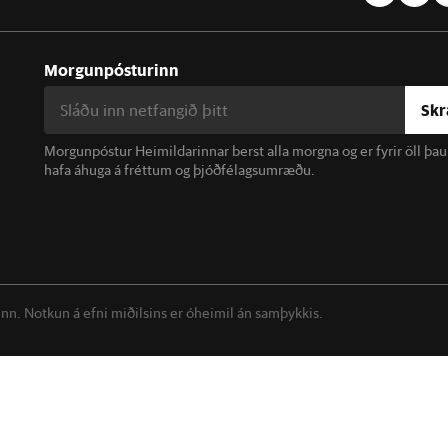
Morgunpósturinn
Skr
Morgunpóstur Heimildarinnar berst alla morgna og er fyrir öll þa
hafa áhuga á fréttum og þjóðfélagsumræðu.
linn. Notkun á efni miðilsins er óheimil án samþykkis.