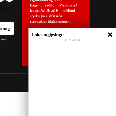
hagsmunaaðilum. Með því að
kaupa áskrift að Heimildinni
styrkir þú sjálfstæða
rannsóknarblaðamennsku.
á mig
Loka auglýsingu
u sem
Sjá meira