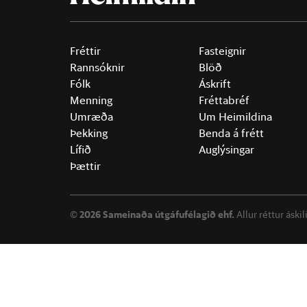
Fréttir
Fasteignir
Rannsóknir
Blöð
Fólk
Áskrift
Menning
Fréttabréf
Umræða
Um Heimildina
Þekking
Benda á frétt
Lífið
Auglýsingar
Þættir
©
2026 Sameinaða útgáfufélagið ehf.
Allur réttur áski