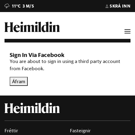
11°C
3 M/S
SKRÁ INN
Sign In Via Facebook
You are about to sign in using a third party account
from Facebook.
Áfram
Fréttir
Fasteignir