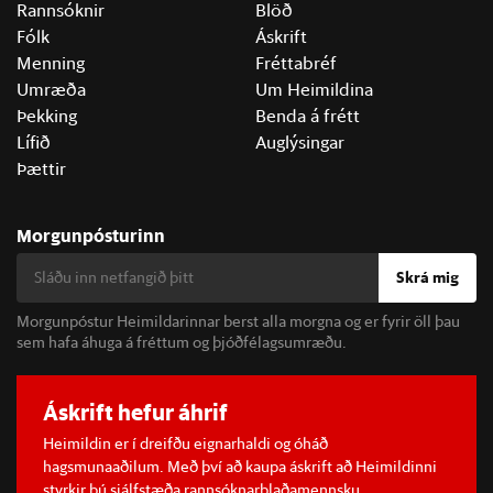
Rannsóknir
Blöð
Fólk
Áskrift
Menning
Fréttabréf
Umræða
Um Heimildina
Þekking
Benda á frétt
Lífið
Auglýsingar
Þættir
Morgunpósturinn
Skrá mig
Morgunpóstur Heimildarinnar berst alla morgna og er fyrir öll þau
sem hafa áhuga á fréttum og þjóðfélagsumræðu.
Áskrift hefur áhrif
Heimildin er í dreifðu eignarhaldi og óháð
hagsmunaaðilum. Með því að kaupa áskrift að Heimildinni
styrkir þú sjálfstæða rannsóknarblaðamennsku.