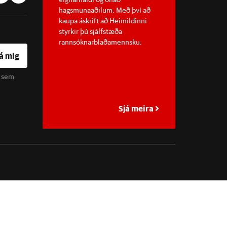
hagsmunaaðilum. Með því að
kaupa áskrift að Heimildinni
styrkir þú sjálfstæða
rannsóknarblaðamennsku.
á mig
u sem
Sjá meira