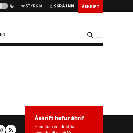
STYRKJA
SKRÁ INN
ÁSKRIFT
fið
Áskrift hefur áhrif
Heimildin er í dreifðu
eignarhaldi og óháð