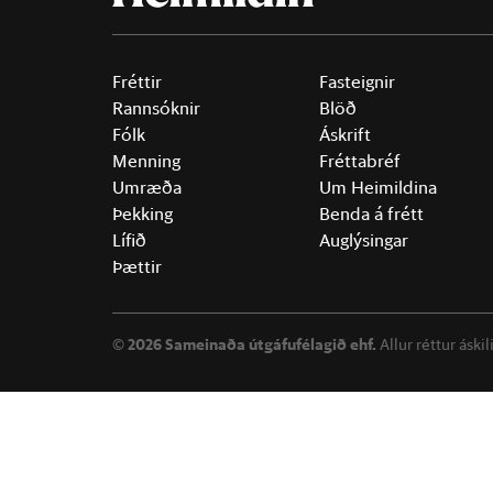
Fréttir
Fasteignir
Rannsóknir
Blöð
Fólk
Áskrift
Menning
Fréttabréf
Umræða
Um Heimildina
Þekking
Benda á frétt
Lífið
Auglýsingar
Þættir
©
2026 Sameinaða útgáfufélagið ehf.
Allur réttur áski