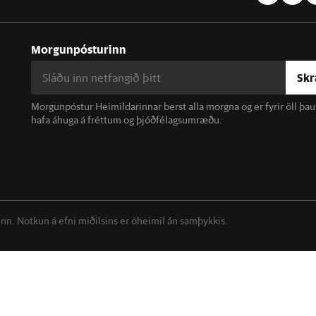
Morgunpósturinn
Skr
Morgunpóstur Heimildarinnar berst alla morgna og er fyrir öll þa
hafa áhuga á fréttum og þjóðfélagsumræðu.
linn. Notkun á efni miðilsins er óheimil án samþykkis.