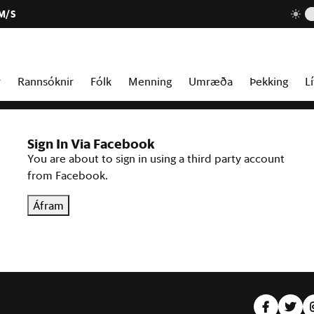
 M/S
r
Rannsóknir
Fólk
Menning
Umræða
Þekking
Lí
Sign In Via Facebook
You are about to sign in using a third party account
from Facebook.
Áfram