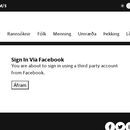
 M/S
r
Rannsóknir
Fólk
Menning
Umræða
Þekking
Lí
Sign In Via Facebook
You are about to sign in using a third party account
from Facebook.
Áfram