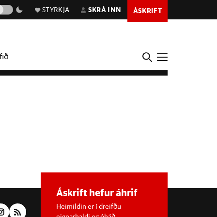
STYRKJA
SKRÁ INN
ÁSKRIFT
fið
Áskrift hefur áhrif
Heimildin er í dreifðu
eignarhaldi og óháð