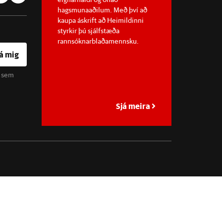
hagsmunaaðilum. Með því að
kaupa áskrift að Heimildinni
styrkir þú sjálfstæða
rannsóknarblaðamennsku.
á mig
u sem
Sjá meira