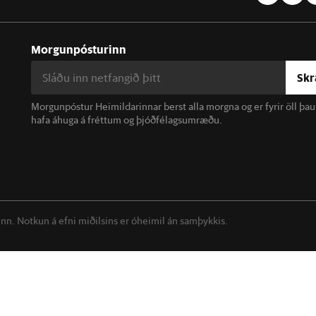
Morgunpósturinn
Skr
Morgunpóstur Heimildarinnar berst alla morgna og er fyrir öll þa
hafa áhuga á fréttum og þjóðfélagsumræðu.
linn. Notkun á efni miðilsins er óheimil án samþykkis.