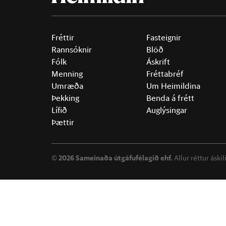
Fréttir
Fasteignir
Rannsóknir
Blöð
Fólk
Áskrift
Menning
Fréttabréf
Umræða
Um Heimildina
Þekking
Benda á frétt
Lífið
Auglýsingar
Þættir
©
2026 Sameinaða útgáfufélagið ehf.
Allur réttur áski