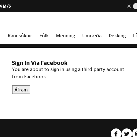
4 M/S
r
Rannsóknir
Fólk
Menning
Umræða
Þekking
Lí
Sign In Via Facebook
You are about to sign in using a third party account
from Facebook.
Áfram