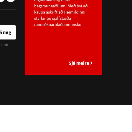
hagsmunaaðilum. Með því að
kaupa áskrift að Heimildinni
styrkir þú sjálfstæða
rannsóknarblaðamennsku.
á mig
u sem
Sjá meira