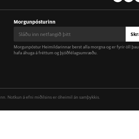
Morgunpósturinn
Skr
Morgunpóstur Heimildarinnar berst alla morgna og er fyrir öll þa
hafa áhuga á fréttum og þjóðfélagsumræðu.
linn. Notkun á efni miðilsins er óheimil án samþykkis.