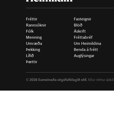
Fréttir
Fasteignir
Rannsóknir
Blöð
Fólk
Áskrift
Menning
Fréttabréf
Umræða
Um Heimildina
Þekking
Benda á frétt
Lífið
Auglýsingar
Þættir
©
2026 Sameinaða útgáfufélagið ehf.
Allur réttur áski