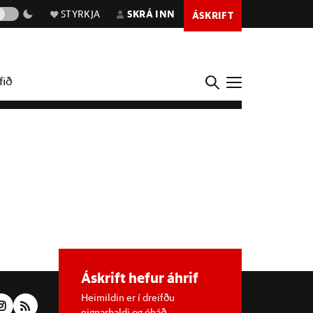
STYRKJA
SKRÁ INN
ÁSKRIFT
fið
Áskrift hefur áhrif
Heimildin er í dreifðu
eignarhaldi og óháð