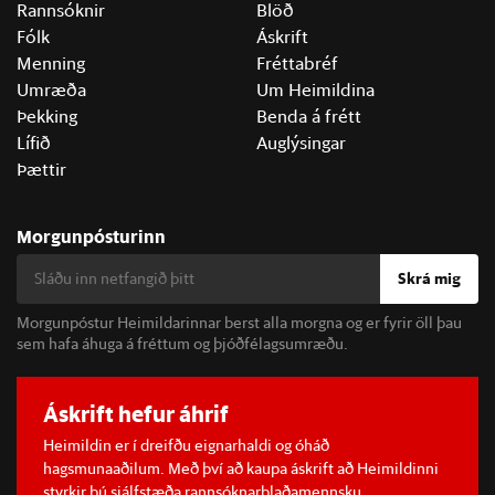
Rannsóknir
Blöð
Fólk
Áskrift
Menning
Fréttabréf
Umræða
Um Heimildina
Þekking
Benda á frétt
Lífið
Auglýsingar
Þættir
Morgunpósturinn
Skrá mig
Morgunpóstur Heimildarinnar berst alla morgna og er fyrir öll þau
sem hafa áhuga á fréttum og þjóðfélagsumræðu.
Áskrift hefur áhrif
Heimildin er í dreifðu eignarhaldi og óháð
hagsmunaaðilum. Með því að kaupa áskrift að Heimildinni
styrkir þú sjálfstæða rannsóknarblaðamennsku.