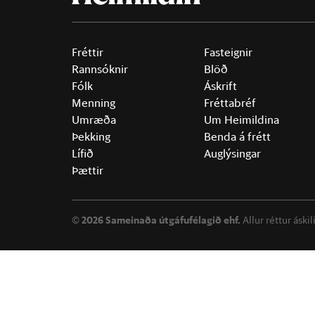
Fréttir
Fasteignir
Rannsóknir
Blöð
Fólk
Áskrift
Menning
Fréttabréf
Umræða
Um Heimildina
Þekking
Benda á frétt
Lífið
Auglýsingar
Þættir
©
2026 Sameinaða útgáfufélagið ehf.
Allur réttur áski