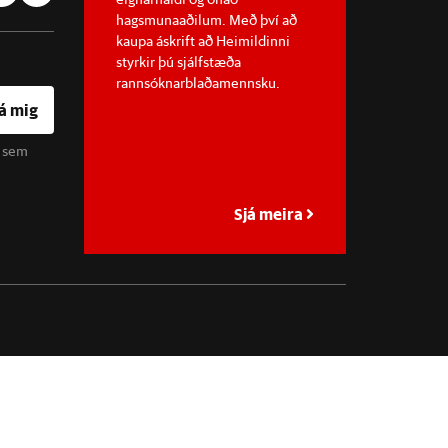
hagsmunaaðilum. Með því að
kaupa áskrift að Heimildinni
styrkir þú sjálfstæða
rannsóknarblaðamennsku.
á mig
u sem
Sjá meira