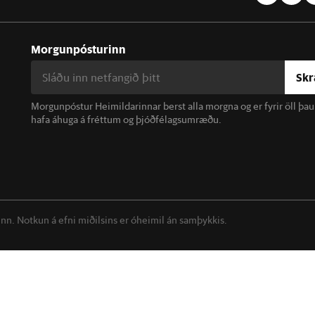
Morgunpósturinn
Skr
Morgunpóstur Heimildarinnar berst alla morgna og er fyrir öll þa
hafa áhuga á fréttum og þjóðfélagsumræðu.
linn. Notkun á efni miðilsins er óheimil án samþykkis.