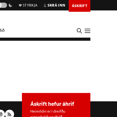
STYRKJA
SKRÁ INN
ÁSKRIFT
fið
Áskrift hefur áhrif
Heimildin er í dreifðu
eignarhaldi og óháð