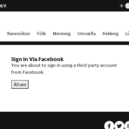
M/S
r
Rannsóknir
Fólk
Menning
Umræða
Þekking
Lí
Sign In Via Facebook
You are about to sign in using a third party account
from Facebook.
Áfram