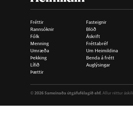
Fréttir
Fasteignir
Rannsóknir
Blöð
Fólk
Áskrift
Menning
Fréttabréf
Umræða
Um Heimildina
Þekking
Benda á frétt
Lífið
Auglýsingar
Þættir
©
2026 Sameinaða útgáfufélagið ehf.
Allur réttur áski