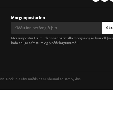
Morgunpósturinn
Skr
Morgunpóstur Heimildarinnar berst alla morgna og er fyrir öll þa
hafa áhuga á fréttum og þjóðfélagsumræðu.
linn. Notkun á efni miðilsins er óheimil án samþykkis.