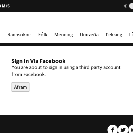
3 M/S
r
Rannsóknir
Fólk
Menning
Umræða
Þekking
Lí
Sign In Via Facebook
You are about to sign in using a third party account
from Facebook.
Áfram