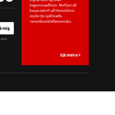
hagsmunaaðilum. Með því að
kaupa áskrift að Heimildinni
styrkir þú sjálfstæða
rannsóknarblaðamennsku.
á mig
u sem
Sjá meira