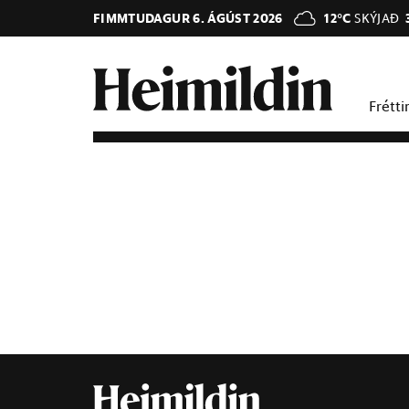
FIMMTUDAGUR 6. ÁGÚST 2026
12°C
SKÝJAÐ
Frétti