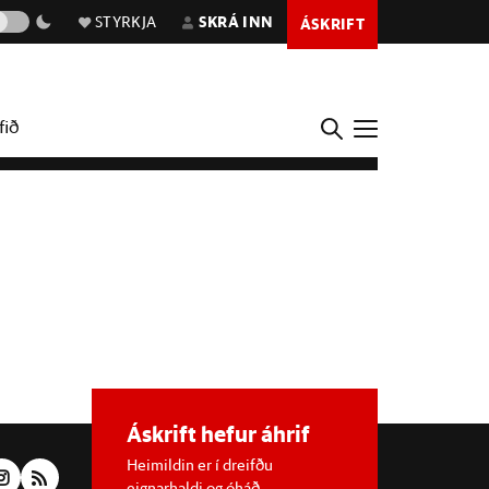
STYRKJA
SKRÁ INN
ÁSKRIFT
fið
Áskrift hefur áhrif
Heimildin er í dreifðu
eignarhaldi og óháð