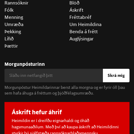
Rannsóknir
Blöð
Fólk
Áskrift
Menning
Fréttabréf
Umræða
Um Heimildina
Þekking
Benda á frétt
Lífið
Auglýsingar
Þættir
Morgunpósturinn
Skrá mig
Morgunpóstur Heimildarinnar berst alla morgna og er fyrir öll þau
sem hafa áhuga á fréttum og þjóðfélagsumræðu.
Áskrift hefur áhrif
Heimildin er í dreifðu eignarhaldi og óháð
hagsmunaaðilum. Með því að kaupa áskrift að Heimildinni
styrkir þú sjálfstæða rannsóknarblaðamennsku.