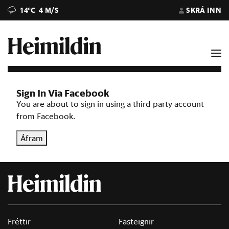
14°C
4 M/S
SKRÁ INN
Sign In Via Facebook
You are about to sign in using a third party account
from Facebook.
Áfram
Fréttir
Fasteignir