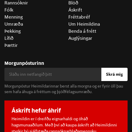
Rannsóknir
Blöð
Fólk
Áskrift
Menning
Fréttabréf
Umræða
Um Heimildina
Þekking
Benda á frétt
Lífið
Auglýsingar
Þættir
Morgunpósturinn
Skrá mig
Morgunpóstur Heimildarinnar berst alla morgna og er fyrir öll þau
sem hafa áhuga á fréttum og þjóðfélagsumræðu.
Áskrift hefur áhrif
Heimildin er í dreifðu eignarhaldi og óháð
hagsmunaaðilum. Með því að kaupa áskrift að Heimildinni
styrkir þú sjálfstæða rannsóknarblaðamennsku.