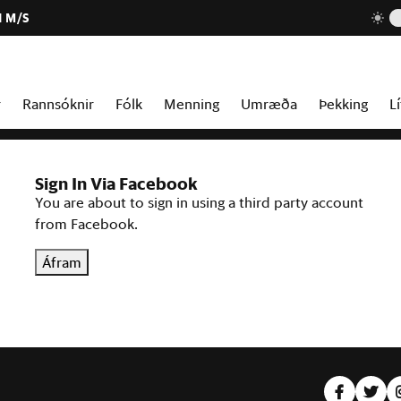
1 M/S
r
Rannsóknir
Fólk
Menning
Umræða
Þekking
Lí
Sign In Via Facebook
You are about to sign in using a third party account
from Facebook.
Áfram