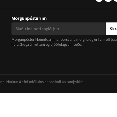
Morgunpósturinn
Skr
Morgunpóstur Heimildarinnar berst alla morgna og er fyrir öll þa
hafa áhuga á fréttum og þjóðfélagsumræðu.
linn. Notkun á efni miðilsins er óheimil án samþykkis.