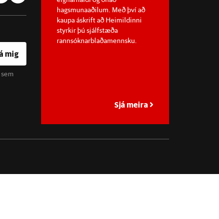
hagsmunaaðilum. Með því að
kaupa áskrift að Heimildinni
styrkir þú sjálfstæða
rannsóknarblaðamennsku.
á mig
u sem
Sjá meira