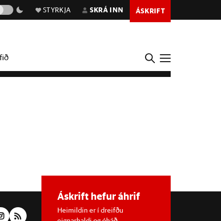
STYRKJA
SKRÁ INN
ÁSKRIFT
fið
Áskrift hefur áhrif
Heimildin er í dreifðu
eignarhaldi og óháð