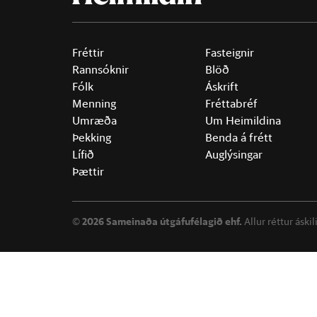
Fréttir
Fasteignir
Rannsóknir
Blöð
Fólk
Áskrift
Menning
Fréttabréf
Umræða
Um Heimildina
Þekking
Benda á frétt
Lífið
Auglýsingar
Þættir
©
2026 Sameinaða útgáfufélagið ehf.
Allur réttur áski