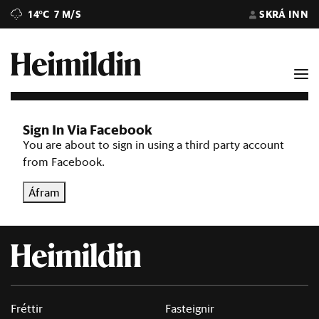
14°C
7 M/S
SKRÁ INN
Sign In Via Facebook
You are about to sign in using a third party account
from Facebook.
Áfram
Fréttir
Fasteignir