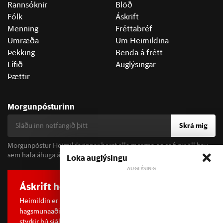
Rannsóknir
Blöð
Fólk
Áskrift
Menning
Fréttabréf
Umræða
Um Heimildina
Þekking
Benda á frétt
Lífið
Auglýsingar
Þættir
Morgunpósturinn
Skrá mig
Morgunpóstur Heimildarinnar berst alla morgna og er fyrir öll þau
sem hafa áhuga á fréttum og þjóðfélagsumræðu.
Loka auglýsingu
Áskrift hefur áhrif
Heimildin er í dreifðu eignarhaldi og óháð
hagsmunaaðilum. Með því að kaupa áskrift að Heimildinni
styrkir þú sjálfstæða rannsóknarblaðamennsku.