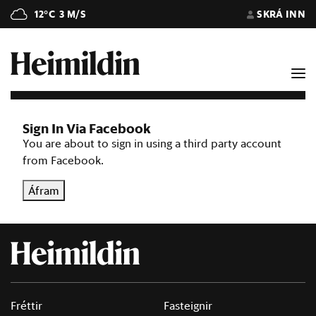
12°C
3 M/S
SKRÁ INN
Sign In Via Facebook
You are about to sign in using a third party account
from Facebook.
Áfram
Fréttir
Fasteignir