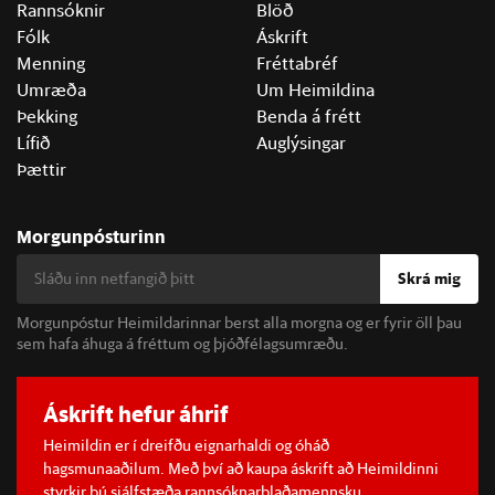
Rannsóknir
Blöð
Fólk
Áskrift
Menning
Fréttabréf
Umræða
Um Heimildina
Þekking
Benda á frétt
Lífið
Auglýsingar
Þættir
Morgunpósturinn
Skrá mig
Morgunpóstur Heimildarinnar berst alla morgna og er fyrir öll þau
sem hafa áhuga á fréttum og þjóðfélagsumræðu.
Áskrift hefur áhrif
Heimildin er í dreifðu eignarhaldi og óháð
hagsmunaaðilum. Með því að kaupa áskrift að Heimildinni
styrkir þú sjálfstæða rannsóknarblaðamennsku.