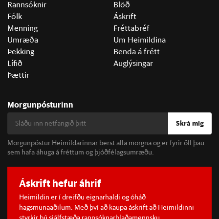
Rannsóknir
Blöð
Fólk
Áskrift
Menning
Fréttabréf
Umræða
Um Heimildina
Þekking
Benda á frétt
Lífið
Auglýsingar
Þættir
Morgunpósturinn
Skrá mig
Morgunpóstur Heimildarinnar berst alla morgna og er fyrir öll þau
sem hafa áhuga á fréttum og þjóðfélagsumræðu.
Áskrift hefur áhrif
Heimildin er í dreifðu eignarhaldi og óháð
hagsmunaaðilum. Með því að kaupa áskrift að Heimildinni
styrkir þú sjálfstæða rannsóknarblaðamennsku.