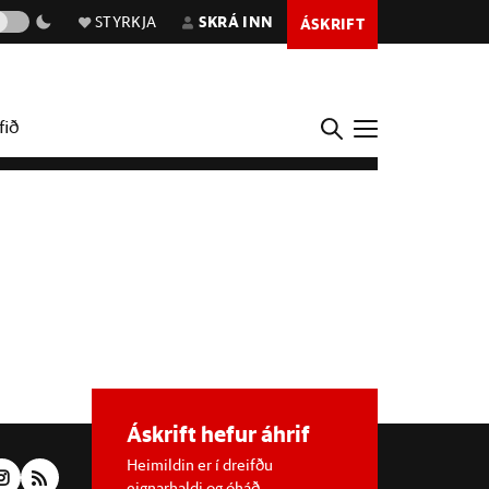
STYRKJA
SKRÁ INN
ÁSKRIFT
fið
Áskrift hefur áhrif
Heimildin er í dreifðu
eignarhaldi og óháð