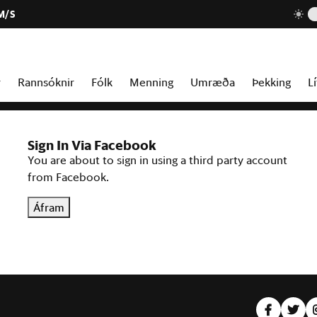
M/S
r
Rannsóknir
Fólk
Menning
Umræða
Þekking
Lí
Sign In Via Facebook
You are about to sign in using a third party account
from Facebook.
Áfram