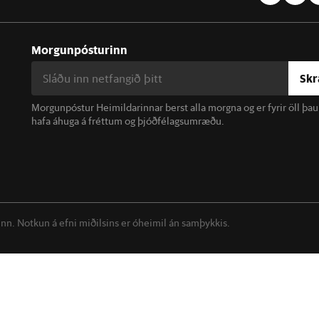
Morgunpósturinn
Skr
Morgunpóstur Heimildarinnar berst alla morgna og er fyrir öll þa
hafa áhuga á fréttum og þjóðfélagsumræðu.
linn. Notkun á efni miðilsins er óheimil án samþykkis.