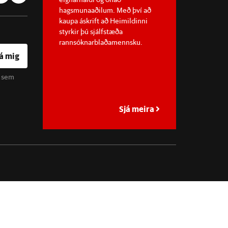
hagsmunaaðilum. Með því að
kaupa áskrift að Heimildinni
styrkir þú sjálfstæða
rannsóknarblaðamennsku.
á mig
u sem
Sjá meira