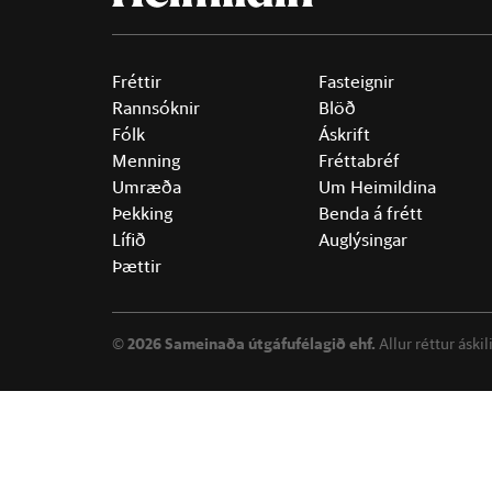
Fréttir
Fasteignir
Rannsóknir
Blöð
Fólk
Áskrift
Menning
Fréttabréf
Umræða
Um Heimildina
Þekking
Benda á frétt
Lífið
Auglýsingar
Þættir
©
2026 Sameinaða útgáfufélagið ehf.
Allur réttur áski