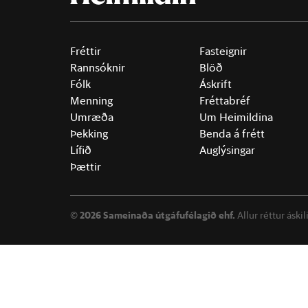
Fréttir
Fasteignir
Rannsóknir
Blöð
Fólk
Áskrift
Menning
Fréttabréf
Umræða
Um Heimildina
Þekking
Benda á frétt
Lífið
Auglýsingar
Þættir
©
2026 Sameinaða útgáfufélagið ehf.
Allur réttur áski