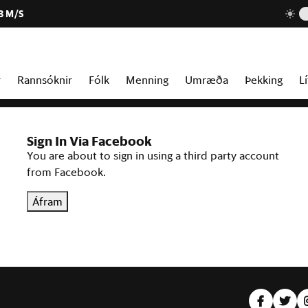
3 M/S
r
Rannsóknir
Fólk
Menning
Umræða
Þekking
Lí
Sign In Via Facebook
You are about to sign in using a third party account
from Facebook.
Áfram