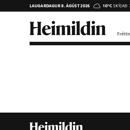
LAUGARDAGUR 8. ÁGÚST 2026
10°C
SKÝJAÐ
Frétti