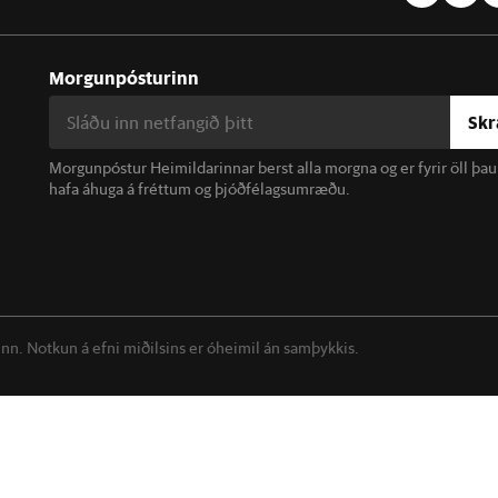
Morgunpósturinn
Skr
Morgunpóstur Heimildarinnar berst alla morgna og er fyrir öll þa
hafa áhuga á fréttum og þjóðfélagsumræðu.
linn. Notkun á efni miðilsins er óheimil án samþykkis.