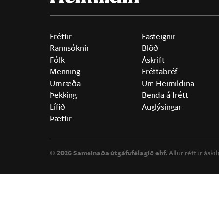
Fréttir
Fasteignir
Rannsóknir
Blöð
Fólk
Áskrift
Menning
Fréttabréf
Umræða
Um Heimildina
Þekking
Benda á frétt
Lífið
Auglýsingar
Þættir
©
2026 Sameinaða útgáfufélagið ehf.
Allur réttur áski