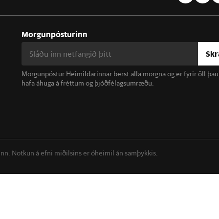
Morgunpósturinn
Skr
Morgunpóstur Heimildarinnar berst alla morgna og er fyrir öll þa
hafa áhuga á fréttum og þjóðfélagsumræðu.
linn. Notkun á efni miðilsins er óheimil án samþykkis.