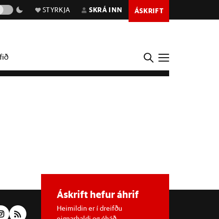
STYRKJA
SKRÁ INN
ÁSKRIFT
fið
Áskrift hefur áhrif
Heimildin er í dreifðu
eignarhaldi og óháð