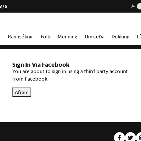
 M/S
r
Rannsóknir
Fólk
Menning
Umræða
Þekking
Lí
Sign In Via Facebook
You are about to sign in using a third party account
from Facebook.
Áfram