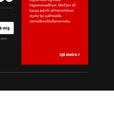
hagsmunaaðilum. Með því að
kaupa áskrift að Heimildinni
styrkir þú sjálfstæða
rannsóknarblaðamennsku.
á mig
u sem
Sjá meira