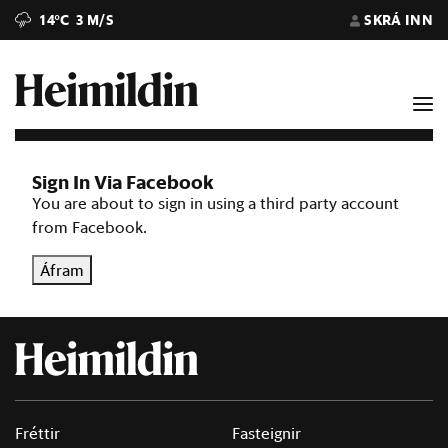
14°C
3 M/S
SKRÁ INN
Sign In Via Facebook
You are about to sign in using a third party account
from Facebook.
Áfram
Fréttir
Fasteignir