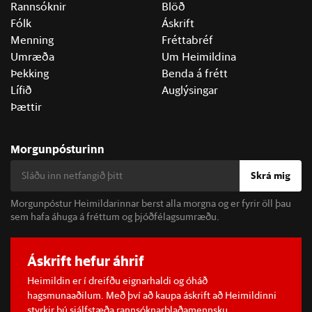
Rannsóknir
Blöð
Fólk
Áskrift
Menning
Fréttabréf
Umræða
Um Heimildina
Þekking
Benda á frétt
Lífið
Auglýsingar
Þættir
Morgunpósturinn
Skrá mig
Morgunpóstur Heimildarinnar berst alla morgna og er fyrir öll þau
sem hafa áhuga á fréttum og þjóðfélagsumræðu.
Áskrift hefur áhrif
Heimildin er í dreifðu eignarhaldi og óháð
hagsmunaaðilum. Með því að kaupa áskrift að Heimildinni
styrkir þú sjálfstæða rannsóknarblaðamennsku.