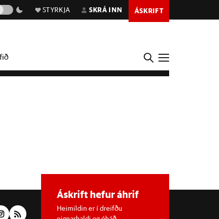
STYRKJA
SKRÁ INN
ÁSKRIFT
fið
Áskrift hefur áhrif
Heimildin er í dreifðu
eignarhaldi og óháð