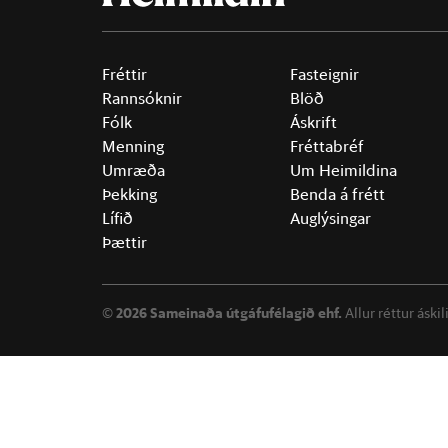
Fréttir
Fasteignir
Rannsóknir
Blöð
Fólk
Áskrift
Menning
Fréttabréf
Umræða
Um Heimildina
Þekking
Benda á frétt
Lífið
Auglýsingar
Þættir
©
2026 Sameinaða útgáfufélagið ehf.
Allur réttur áski