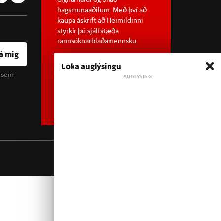
hagsmunaaðilum. Með því að
kaupa áskrift að Heimildinni
styrkir þú sjálfstæða
rannsóknarblaðamennsku.
á mig
Loka auglýsingu
u sem
Sjá meira