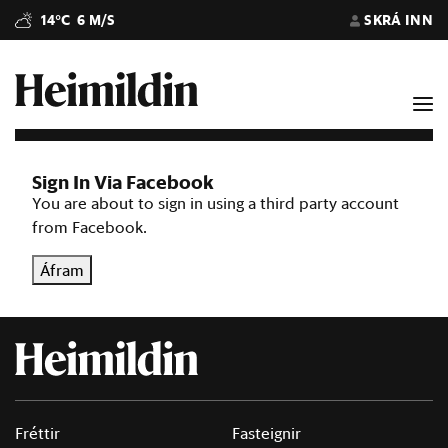
14°C
6 M/S
SKRÁ INN
Sign In Via Facebook
You are about to sign in using a third party account
from Facebook.
Áfram
Fréttir
Fasteignir