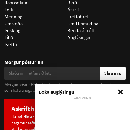
Rannsóknir
Blöð
Fólk
Áskrift
Menning
Fréttabréf
Umræða
Um Heimildina
Þekking
Benda á frétt
Lífið
Auglýsingar
Þættir
Morgunpósturinn
Skrá mig
Morgunpóstur Heimildarinnar berst alla morgna og er fyrir öll þau
sem hafa áhuga á fréttum og þjóðfélagsumræðu.
Loka auglýsingu
Áskrift hefur áhrif
Heimildin er í dreifðu eignarhaldi og óháð
hagsmunaaðilum. Með því að kaupa áskrift að Heimildinni
styrkir þú sjálfstæða rannsóknarblaðamennsku.