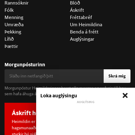
Rannsóknir
Blöð
Fólk
Áskrift
Menning
Fréttabréf
Umræða
Um Heimildina
Þekking
Benda á frétt
Lífið
Auglýsingar
Þættir
Morgunpósturinn
Skrá mig
Morgunpóstur Heimildarinnar berst alla morgna og er fyrir öll þau
sem hafa áhuga á fréttum og þjóðfélagsumræðu.
Loka auglýsingu
Áskrift hefur áhrif
Heimildin er í dreifðu eignarhaldi og óháð
hagsmunaaðilum. Með því að kaupa áskrift að Heimildinni
styrkir þú sjálfstæða rannsóknarblaðamennsku.