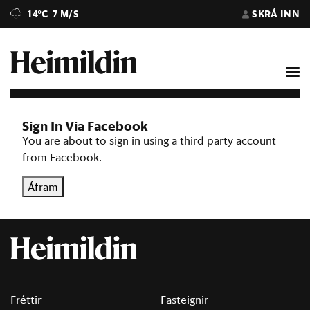
14°C
7 M/S
SKRÁ INN
Sign In Via Facebook
You are about to sign in using a third party account
from Facebook.
Áfram
Fréttir
Fasteignir