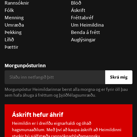
Rannsóknir
Blöð
Fólk
Áskrift
Menning
Fréttabréf
Umræða
Um Heimildina
Þekking
Benda á frétt
Lífið
Auglýsingar
Þættir
Morgunpósturinn
Skrá mig
Morgunpóstur Heimildarinnar berst alla morgna og er fyrir öll þau
sem hafa áhuga á fréttum og þjóðfélagsumræðu.
Áskrift hefur áhrif
Heimildin er í dreifðu eignarhaldi og óháð
hagsmunaaðilum. Með því að kaupa áskrift að Heimildinni
styrkir þú sjálfstæða rannsóknarblaðamennsku.