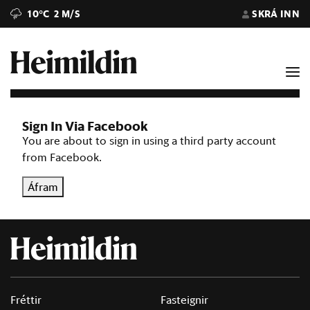
10°C
2 M/S
SKRÁ INN
Sign In Via Facebook
You are about to sign in using a third party account
from Facebook.
Áfram
Fréttir
Fasteignir