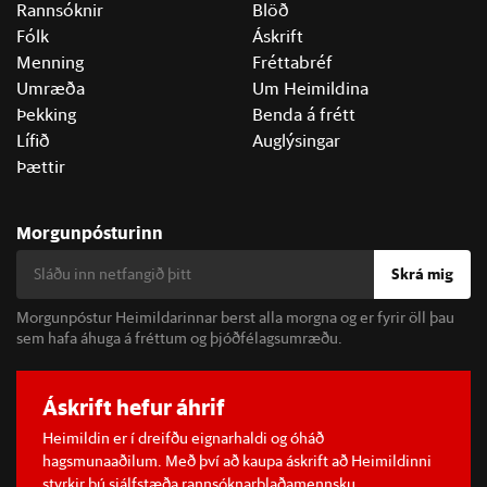
Rannsóknir
Blöð
Fólk
Áskrift
Menning
Fréttabréf
Umræða
Um Heimildina
Þekking
Benda á frétt
Lífið
Auglýsingar
Þættir
Morgunpósturinn
Skrá mig
Morgunpóstur Heimildarinnar berst alla morgna og er fyrir öll þau
sem hafa áhuga á fréttum og þjóðfélagsumræðu.
Áskrift hefur áhrif
Heimildin er í dreifðu eignarhaldi og óháð
hagsmunaaðilum. Með því að kaupa áskrift að Heimildinni
styrkir þú sjálfstæða rannsóknarblaðamennsku.