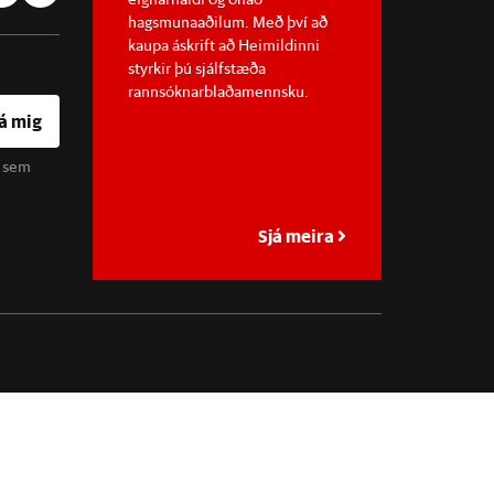
hagsmunaaðilum. Með því að
kaupa áskrift að Heimildinni
styrkir þú sjálfstæða
rannsóknarblaðamennsku.
á mig
u sem
Sjá meira