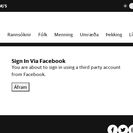
 M/S
r
Rannsóknir
Fólk
Menning
Umræða
Þekking
Lí
Sign In Via Facebook
You are about to sign in using a third party account
from Facebook.
Áfram