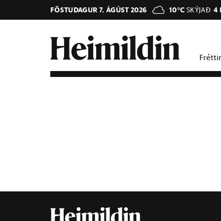
FÖSTUDAGUR 7. ÁGÚST 2026
10°C
SKÝJAÐ
4
Frétti