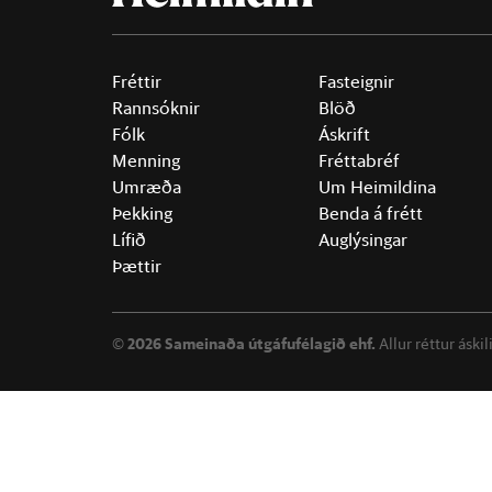
Fréttir
Fasteignir
Rannsóknir
Blöð
Fólk
Áskrift
Menning
Fréttabréf
Umræða
Um Heimildina
Þekking
Benda á frétt
Lífið
Auglýsingar
Þættir
©
2026 Sameinaða útgáfufélagið ehf.
Allur réttur áski