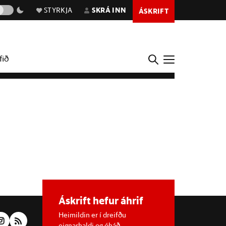
STYRKJA
SKRÁ INN
ÁSKRIFT
fið
Áskrift hefur áhrif
Heimildin er í dreifðu
eignarhaldi og óháð