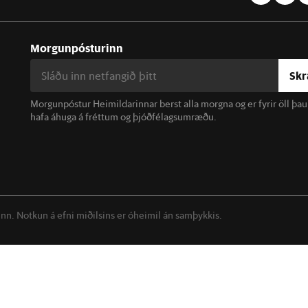
Morgunpósturinn
Skr
Morgunpóstur Heimildarinnar berst alla morgna og er fyrir öll þa
hafa áhuga á fréttum og þjóðfélagsumræðu.
linn. Notkun á efni miðilsins er óheimil án samþykkis.