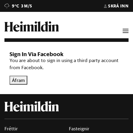
9°C
3 M/S
SKRÁ INN
Sign In Via Facebook
You are about to sign in using a third party account
from Facebook.
Áfram
Fréttir
Fasteignir