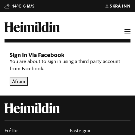
14°C
6 M/S
SKRÁ INN
Sign In Via Facebook
You are about to sign in using a third party account
from Facebook.
Áfram
Fréttir
Fasteignir