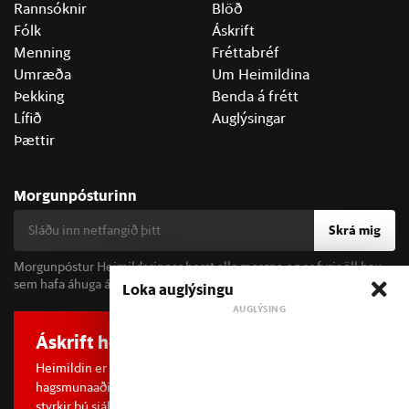
Rannsóknir
Blöð
Fólk
Áskrift
Menning
Fréttabréf
Umræða
Um Heimildina
Þekking
Benda á frétt
Lífið
Auglýsingar
Þættir
Morgunpósturinn
Skrá mig
Morgunpóstur Heimildarinnar berst alla morgna og er fyrir öll þau
sem hafa áhuga á fréttum og þjóðfélagsumræðu.
Loka auglýsingu
Áskrift hefur áhrif
Heimildin er í dreifðu eignarhaldi og óháð
hagsmunaaðilum. Með því að kaupa áskrift að Heimildinni
styrkir þú sjálfstæða rannsóknarblaðamennsku.