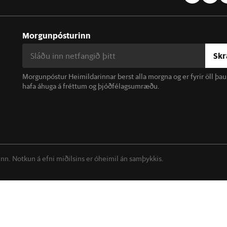
Morgunpósturinn
Skr
Morgunpóstur Heimildarinnar berst alla morgna og er fyrir öll þa
hafa áhuga á fréttum og þjóðfélagsumræðu.
linn. Notkun á efni miðilsins er óheimil án samþykkis.