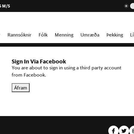
6 M/S
r
Rannsóknir
Fólk
Menning
Umræða
Þekking
Lí
Sign In Via Facebook
You are about to sign in using a third party account
from Facebook.
Áfram