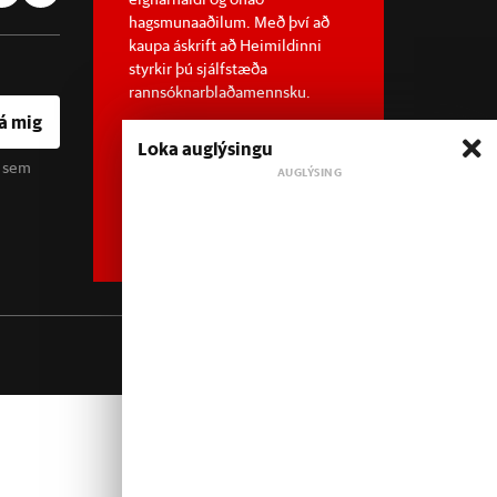
hagsmunaaðilum. Með því að
kaupa áskrift að Heimildinni
styrkir þú sjálfstæða
rannsóknarblaðamennsku.
á mig
Loka auglýsingu
u sem
Sjá meira