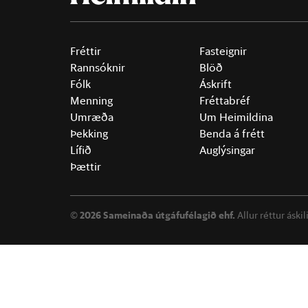
Fréttir
Fasteignir
Rannsóknir
Blöð
Fólk
Áskrift
Menning
Fréttabréf
Umræða
Um Heimildina
Þekking
Benda á frétt
Lífið
Auglýsingar
Þættir
©
2026 Sameinaða útgáfufélagið ehf.
Allur réttur áski