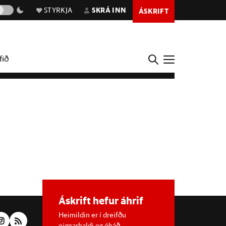
STYRKJA
SKRÁ INN
ÁSKRIFT
fið
Áskrift hefur áhrif
Heimildin er í dreifðu
eignarhaldi og óháð