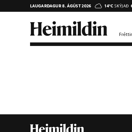
LAUGARDAGUR 8. ÁGÚST 2026
14°C
SKÝJAÐ
Frétti