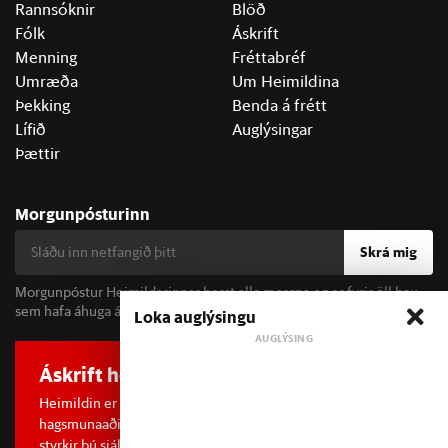
Rannsóknir
Blöð
Fólk
Áskrift
Menning
Fréttabréf
Umræða
Um Heimildina
Þekking
Benda á frétt
Lífið
Auglýsingar
Þættir
Morgunpósturinn
Skrá mig
Morgunpóstur Heimildarinnar berst alla morgna og er fyrir öll þau
sem hafa áhuga á fréttum og þjóðfélagsumræðu.
Loka auglýsingu
Áskrift hefur áhrif
Heimildin er í dreifðu eignarhaldi og óháð
hagsmunaaðilum. Með því að kaupa áskrift að Heimildinni
styrkir þú sjálfstæða rannsóknarblaðamennsku.