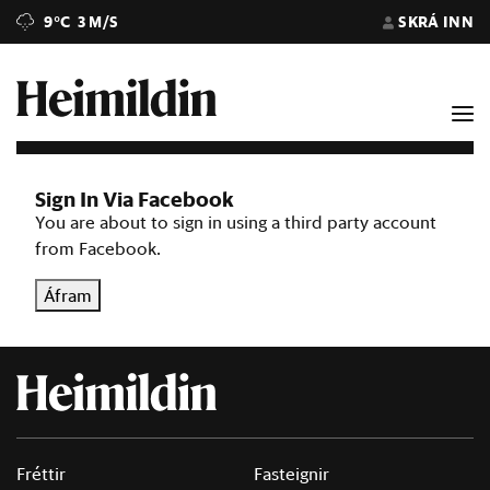
9°C
3 M/S
SKRÁ INN
Sign In Via Facebook
You are about to sign in using a third party account
from Facebook.
Áfram
Fréttir
Fasteignir