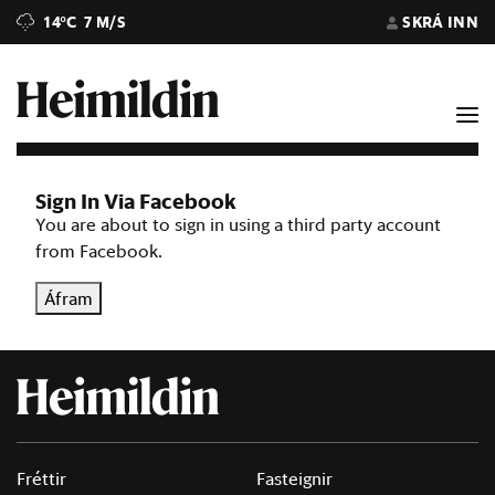
14°C
7 M/S
SKRÁ INN
Sign In Via Facebook
You are about to sign in using a third party account
from Facebook.
Áfram
Fréttir
Fasteignir