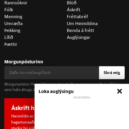
Rannsóknir
Blöð
Fólk
Áskrift
Menning
Fréttabréf
Umræða
Um Heimildina
Þekking
Benda á frétt
Lífið
Auglýsingar
Þættir
Morgunpósturinn
Skrá mig
Morgunpóstur Heimildarinnar berst alla morgna og er fyrir öll þau
sem hafa áhuga á fréttum og þjóðfélagsumræðu.
Loka auglýsingu
Áskrift hefur áhrif
Heimildin er í dreifðu eignarhaldi og óháð
hagsmunaaðilum. Með því að kaupa áskrift að Heimildinni
styrkir þú sjálfstæða rannsóknarblaðamennsku.