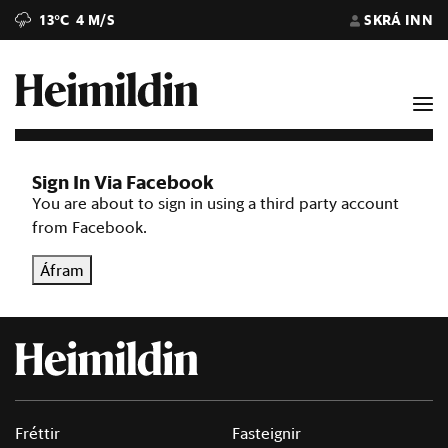
13°C
4 M/S
SKRÁ INN
Sign In Via Facebook
You are about to sign in using a third party account
from Facebook.
Áfram
Fréttir
Fasteignir