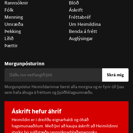
Rannsóknir
Blöð
Fólk
Áskrift
Menning
Fréttabréf
Umræða
Um Heimildina
Þekking
Benda á frétt
Lífið
Auglýsingar
Þættir
Morgunpósturinn
Skrá mig
Morgunpóstur Heimildarinnar berst alla morgna og er fyrir öll þau
sem hafa áhuga á fréttum og þjóðfélagsumræðu.
Áskrift hefur áhrif
Heimildin er í dreifðu eignarhaldi og óháð
hagsmunaaðilum. Með því að kaupa áskrift að Heimildinni
styrkir þú sjálfstæða rannsóknarblaðamennsku.